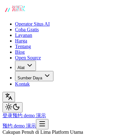
Operator Situs AI
Coba Gratis
Layanan
Harga
Tentang
Blog
Open Source
Alat
Sumber Daya
Kontak
登录
预约 demo 演示
预约 demo 演示
Cakupan Penuh di Lima Platform Utama