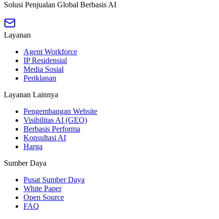
Solusi Penjualan Global Berbasis AI
Layanan
Agent Workforce
IP Residensial
Media Sosial
Periklanan
Layanan Lainnya
Pengembangan Website
Visibilitas AI (GEO)
Berbasis Performa
Konsultasi AI
Harga
Sumber Daya
Pusat Sumber Daya
White Paper
Open Source
FAQ