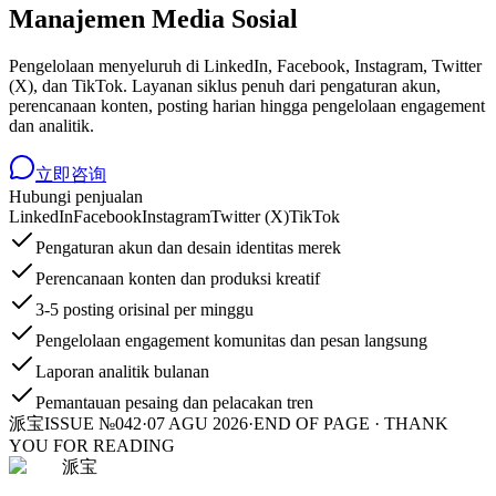
Manajemen Media Sosial
Pengelolaan menyeluruh di LinkedIn, Facebook, Instagram, Twitter
(X), dan TikTok. Layanan siklus penuh dari pengaturan akun,
perencanaan konten, posting harian hingga pengelolaan engagement
dan analitik.
立即咨询
Hubungi penjualan
LinkedIn
Facebook
Instagram
Twitter (X)
TikTok
Pengaturan akun dan desain identitas merek
Perencanaan konten dan produksi kreatif
3-5 posting orisinal per minggu
Pengelolaan engagement komunitas dan pesan langsung
Laporan analitik bulanan
Pemantauan pesaing dan pelacakan tren
派宝
ISSUE №042
·
07 AGU 2026
·
END OF PAGE · THANK
YOU FOR READING
派宝