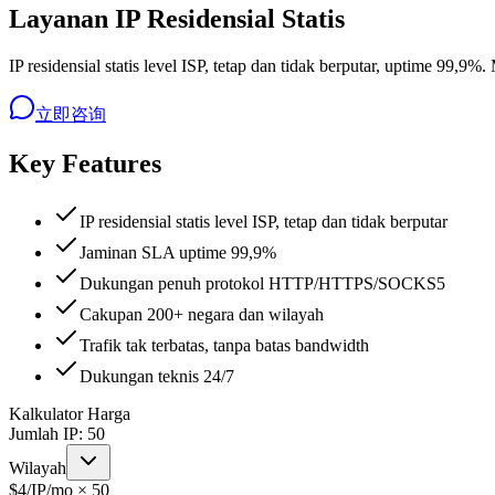
Layanan IP Residensial Statis
IP residensial statis level ISP, tetap dan tidak berputar, uptime 9
立即咨询
Key Features
IP residensial statis level ISP, tetap dan tidak berputar
Jaminan SLA uptime 99,9%
Dukungan penuh protokol HTTP/HTTPS/SOCKS5
Cakupan 200+ negara dan wilayah
Trafik tak terbatas, tanpa batas bandwidth
Dukungan teknis 24/7
Kalkulator Harga
Jumlah IP
:
50
Wilayah
$
4
/IP/mo ×
50