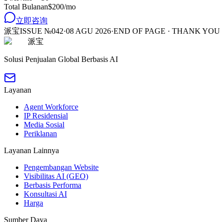
Total Bulanan
$
200
/mo
立即咨询
派宝
ISSUE №042
·
08 AGU 2026
·
END OF PAGE · THANK YOU
派宝
Solusi Penjualan Global Berbasis AI
Layanan
Agent Workforce
IP Residensial
Media Sosial
Periklanan
Layanan Lainnya
Pengembangan Website
Visibilitas AI (GEO)
Berbasis Performa
Konsultasi AI
Harga
Sumber Daya