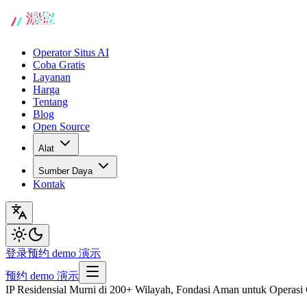
Operator Situs AI
Coba Gratis
Layanan
Harga
Tentang
Blog
Open Source
Alat
Sumber Daya
Kontak
登录
预约 demo 演示
预约 demo 演示
IP Residensial Murni di 200+ Wilayah, Fondasi Aman untuk Operasi