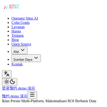
Operator Situs AI
Coba Gratis
Layanan
Harga
Tentang
Blog
Open Source
Alat
Sumber Daya
Kontak
登录
预约 demo 演示
预约 demo 演示
Iklan Presisi Multi-Platform, Maksimalisasi ROI Berbasis Data