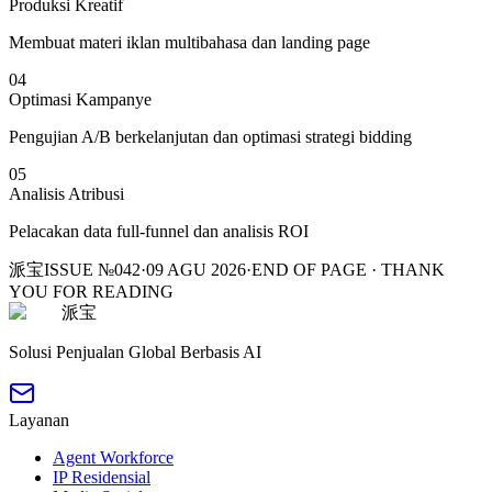
Produksi Kreatif
Membuat materi iklan multibahasa dan landing page
04
Optimasi Kampanye
Pengujian A/B berkelanjutan dan optimasi strategi bidding
05
Analisis Atribusi
Pelacakan data full-funnel dan analisis ROI
派宝
ISSUE №042
·
09 AGU 2026
·
END OF PAGE · THANK
YOU FOR READING
派宝
Solusi Penjualan Global Berbasis AI
Layanan
Agent Workforce
IP Residensial