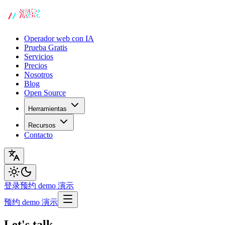
Operador web con IA
Prueba Gratis
Servicios
Precios
Nosotros
Blog
Open Source
Herramientas
Recursos
Contacto
登录
预约 demo 演示
预约 demo 演示
Let's talk