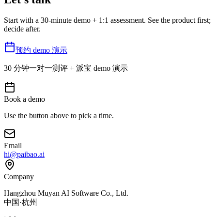
Start with a 30-minute demo + 1:1 assessment. See the product first;
decide after.
预约 demo 演示
30 分钟一对一测评 + 派宝 demo 演示
Book a demo
Use the button above to pick a time.
Email
hi@paibao.ai
Company
Hangzhou Muyan AI Software Co., Ltd.
中国·杭州