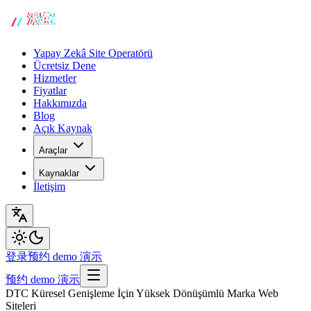
Yapay Zekâ Site Operatörü
Ücretsiz Dene
Hizmetler
Fiyatlar
Hakkımızda
Blog
Açık Kaynak
Araçlar
Kaynaklar
İletişim
登录
预约 demo 演示
预约 demo 演示
DTC Küresel Genişleme İçin Yüksek Dönüşümlü Marka Web
Siteleri