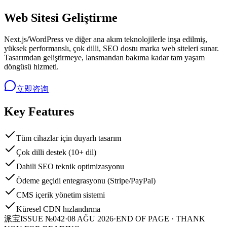
Web Sitesi Geliştirme
Next.js/WordPress ve diğer ana akım teknolojilerle inşa edilmiş,
yüksek performanslı, çok dilli, SEO dostu marka web siteleri sunar.
Tasarımdan geliştirmeye, lansmandan bakıma kadar tam yaşam
döngüsü hizmeti.
立即咨询
Key Features
Tüm cihazlar için duyarlı tasarım
Çok dilli destek (10+ dil)
Dahili SEO teknik optimizasyonu
Ödeme geçidi entegrasyonu (Stripe/PayPal)
CMS içerik yönetim sistemi
Küresel CDN hızlandırma
派宝
ISSUE №042
·
08 AĞU 2026
·
END OF PAGE · THANK