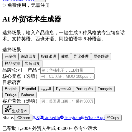
✨
免费使用，无需注册
AI 外贸话术生成器
选择场景，输入产品信息，一键生成 3 种风格的专业销售话
术。支持英语、西班牙语、阿拉伯语等 8 种语言。
选择场景
开发信
询盘回复
报价跟进
催单
异议处理
展会跟进
样品安排
售后回复
品牌/公司 + 产品
*
核心卖点（选填）
目标语言
English
Español
العربية
Русский
Português
Français
Türkçe
Bahasa
客户背景（选填）
生成话术
Share:
X
LinkedIn
Telegram
WhatsApp
Share
Copy
已帮助 1,200+ 外贸人生成 45,000+ 条专业话术