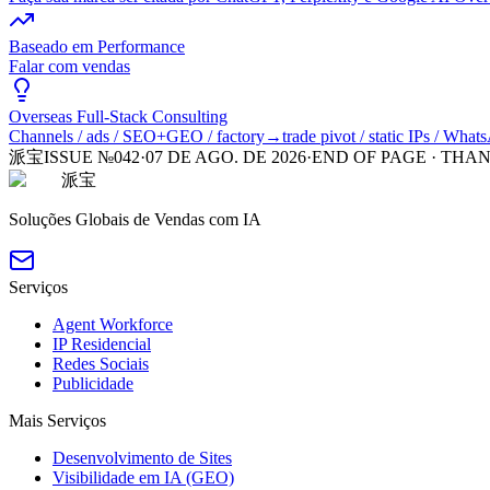
Baseado em Performance
Falar com vendas
Overseas Full-Stack Consulting
Channels / ads / SEO+GEO / factory→trade pivot / static IPs / What
派宝
ISSUE №042
·
07 DE AGO. DE 2026
·
END OF PAGE · THA
派宝
Soluções Globais de Vendas com IA
Serviços
Agent Workforce
IP Residencial
Redes Sociais
Publicidade
Mais Serviços
Desenvolvimento de Sites
Visibilidade em IA (GEO)