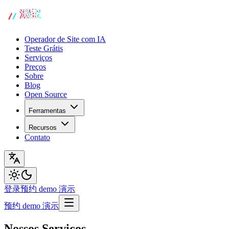
Operador de Site com IA
Teste Grátis
Serviços
Preços
Sobre
Blog
Open Source
Ferramentas
Recursos
Contato
登录
预约 demo 演示
预约 demo 演示
Nossos Serviços