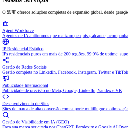
O 派宝 oferece soluções completas de expansão global, desde geração 
Agent Workforce
Agentes de IA autônomos que realizam pesquisa, alcance, acompanh
IP Residencial Estático
IPs residenciais puros em mais de 200 regiões, 99,9% de uptime, 
Gestão de Redes Sociais
Gestão completa no LinkedIn, Facebook, Instagram, Twitter e TikTo
Publicidade Internacional
Publicidade de precisão no Meta, Google, LinkedIn, Yandex e VK
Desenvolvimento de Sites
Sites de marca de alta conversão com suporte multilíngue e otimizaç
Gestão de Visibilidade em IA (GEO)
Faça sua marca ser citada por ChatGPT, Perplexity e Google AI Ove