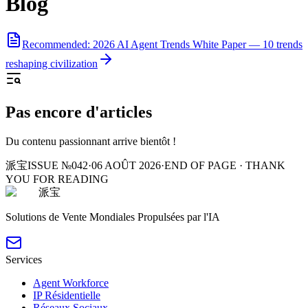
Blog
Recommended: 2026 AI Agent Trends White Paper — 10 trends
reshaping civilization
Pas encore d'articles
Du contenu passionnant arrive bientôt !
派宝
ISSUE №042
·
06 AOÛT 2026
·
END OF PAGE · THANK
YOU FOR READING
派宝
Solutions de Vente Mondiales Propulsées par l'IA
Services
Agent Workforce
IP Résidentielle
Réseaux Sociaux