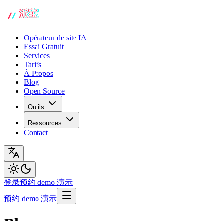
Opérateur de site IA
Essai Gratuit
Services
Tarifs
À Propos
Blog
Open Source
Outils
Ressources
Contact
登录
预约 demo 演示
预约 demo 演示