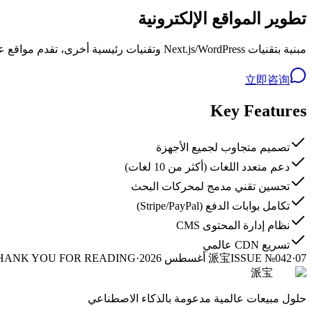
تطوير المواقع الإلكترونية
مبنية بتقنيات Next.js/WordPress وتقنيات رئيسية أخرى، تقدم مواقع علامات تجارية عالية الأداء ومتعددة اللغات وصديقة لمحركات البحث. خدمة دورة حياة كاملة من التصميم إلى التطوير والإطلاق والصيانة.
立即咨询
Key Features
تصميم متجاوب لجميع الأجهزة
دعم متعدد اللغات (أكثر من 10 لغات)
تحسين تقني مدمج لمحركات البحث
تكامل بوابات الدفع (Stripe/PayPal)
نظام إدارة المحتوى CMS
تسريع CDN عالمي
07 أغسطس 2026
·
ISSUE №042
派宝
·
THANK YOU FOR READING
派宝
حلول مبيعات عالمية مدعومة بالذكاء الاصطناعي